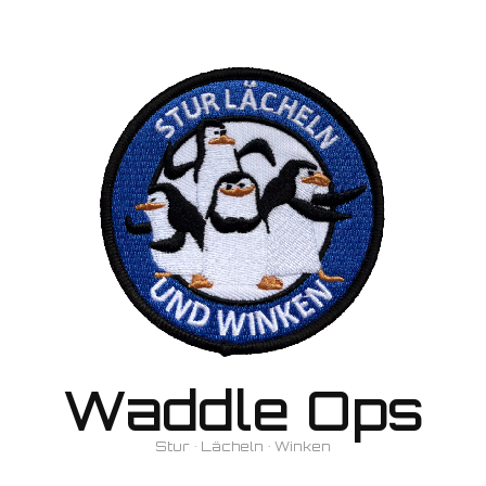
Waddle Ops
Stur • Lächeln • Winken