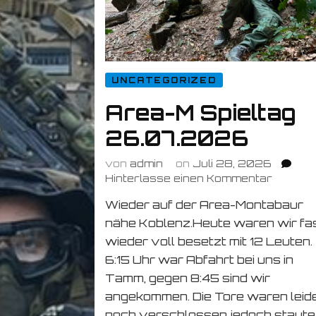
UNCATEGORIZED
Area-M Spieltag
26.07.2026
von
admin
on
Juli 28, 2026
zu
Hinterlasse einen Kommentar
Area-
Wieder auf der Area-Montabaur
M
nähe Koblenz.Heute waren wir fa
Spielta
26.07.
wieder voll besetzt mit 12 Leuten.
6:15 Uhr war Abfahrt bei uns in
Tamm, gegen 8:45 sind wir
angekommen. Die Tore waren leid
noch verschlossen jedoch staute