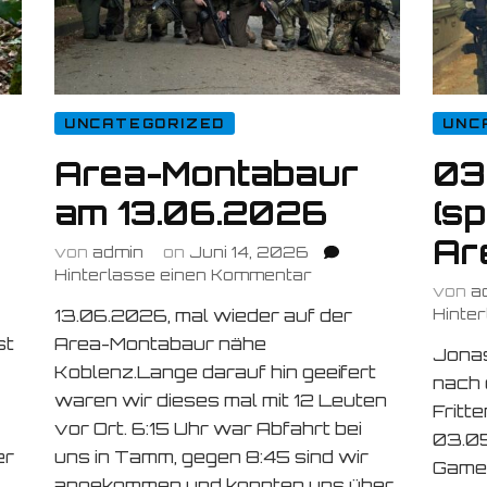
UNCATEGORIZED
UNC
Area-Montabaur
03
am 13.06.2026
(sp
Ar
von
admin
on
Juni 14, 2026
zu
Hinterlasse einen Kommentar
von
a
Area-
13.06.2026, mal wieder auf der
Hinte
Montabaur
st
g
Area-Montabaur nähe
am
Jonas
2026
13.06.2026
Koblenz.Lange darauf hin geeifert
nach 
waren wir dieses mal mit 12 Leuten
Fritt
vor Ort. 6:15 Uhr war Abfahrt bei
03.05
er
uns in Tamm, gegen 8:45 sind wir
Gamed
angekommen und konnten uns über