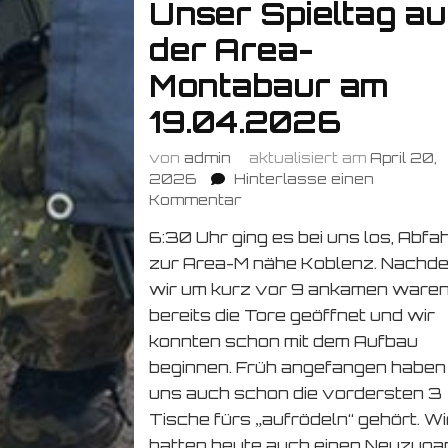
Unser Spieltag au
der Area-
Montabaur am
19.04.2026
von
admin
aktualisiert am
April 20,
2026
Hinterlasse einen
zu
Kommentar
Unser
6:30 Uhr ging es bei uns los, Abfa
Spieltag
zur Area-M nähe Koblenz. Nachd
auf
der
wir um kurz vor 9 ankamen ware
Area-
bereits die Tore geöffnet und wir
Montabaur
konnten schon mit dem Aufbau
am
beginnen. Früh angefangen haben
19.04.2026
uns auch schon die vordersten 3
Tische fürs „aufrödeln“ gehört. Wi
hatten heute auch einen Neuzuga