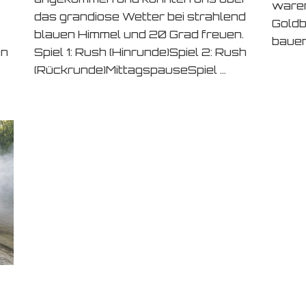
waren
das grandiose Wetter bei strahlend
Goldb
blauen Himmel und 20 Grad freuen.
baue
en
Spiel 1: Rush (Hinrunde)Spiel 2: Rush
(Rückrunde)MittagspauseSpiel …