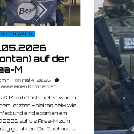
ATEGORIZED
.05.2026
ontan) auf der
ea-M
dmin
on
Mai 4, 2026
zu
rlasse einen Kommentar
03.05.2026
 & Maxi (+Gastspieler) waren
(spontan)
dem letzten Spieltag heiß wie
auf
der
enfett und sind spontan am
Area-
.2026 auf die Area-M zum
M
ay gefahren. Die Spielmodis