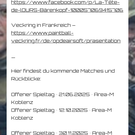
https://www.facebook.com/p/La-Tête-
de-lOURS-Bärenkopf-100057069415706
Veckring in Frankreich –
https://www.paintball-
veckring.fr/de/opdeairsoft/prasentation
_
Hier findest du kommende Matches und
Rückblicke:
Offener Spieltag • 21.06.2025 • Area-M
Koblenz
Offener Spieltag • 12.10.2025 • Area-M
Koblenz
Offener Spieltag • 30.11.2025 • Area-M