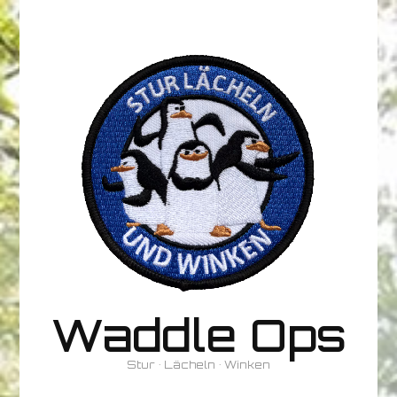
Waddle Ops
Stur • Lächeln • Winken