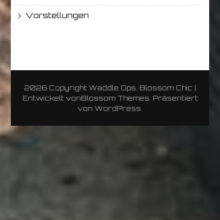
Vorstellungen
2026 Copyright
Waddle Ops
.
Blossom Chic |
Entwickelt von
Blossom Themes
. Präsentiert
von
WordPress
.