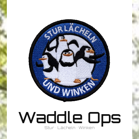
Waddle Ops
Stur • Lächeln • Winken