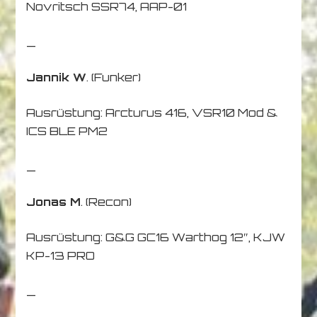
Novritsch SSR74, AAP-01
_
Jannik W
. (Funker)
Ausrüstung: Arcturus 416, VSR10 Mod &
ICS BLE PM2
_
Jonas M
. (Recon)
Ausrüstung: G&G GC16 Warthog 12″, KJW
KP-13 PRO
_