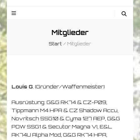
Mitglieder
Start
/
Mitglieder
Louis G
. (Gründer/Waffenmeister)
Ausrüstung: G&G RK74 & CZ-P09,
Tippmann M4 HPA & CZ Shadow Accu,
Novritsch SSG10 & Cyma 127 AEP, G&G
PDW SSG1 & Secutor Magna VI, E&L
AK74U Alpha Mod, G&G RK74 HPA,