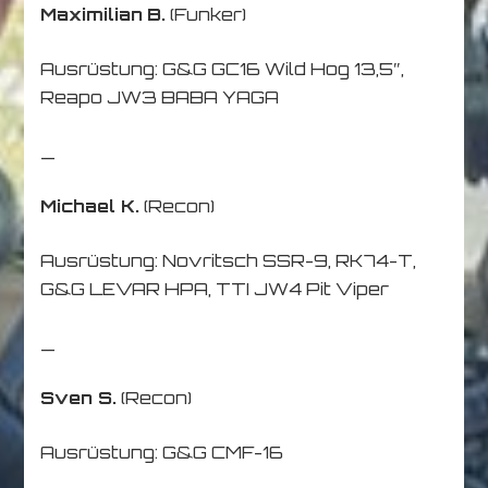
Maximilian
B.
(Funker)
Ausrüstung: G&G GC16 Wild Hog 13,5″,
Reapo JW3 BABA YAGA
_
Michael K.
(Recon)
Ausrüstung: Novritsch SSR-9, RK74-T,
G&G LEVAR HPA, TTI JW4 Pit Viper
_
Sven S.
(Recon)
Ausrüstung: G&G CMF-16