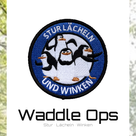
Waddle Ops
Stur • Lächeln • Winken