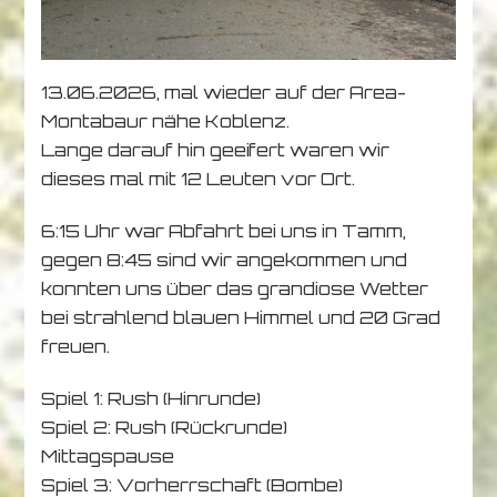
13.06.2026, mal wieder auf der Area-
Montabaur nähe Koblenz.
Lange darauf hin geeifert waren wir
dieses mal mit 12 Leuten vor Ort.
6:15 Uhr war Abfahrt bei uns in Tamm,
gegen 8:45 sind wir angekommen und
konnten uns über das grandiose Wetter
bei strahlend blauen Himmel und 20 Grad
freuen.
Spiel 1: Rush (Hinrunde)
Spiel 2: Rush (Rückrunde)
Mittagspause
Spiel 3: Vorherrschaft (Bombe)