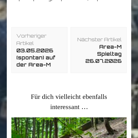
Beitragsnavigation
Vorheriger
Nächster Artikel
Artikel
Area-M
03.05.2026
Spieltag
(spontan) auf
26.07.2026
der Area-M
Für dich vielleicht ebenfalls
interessant …