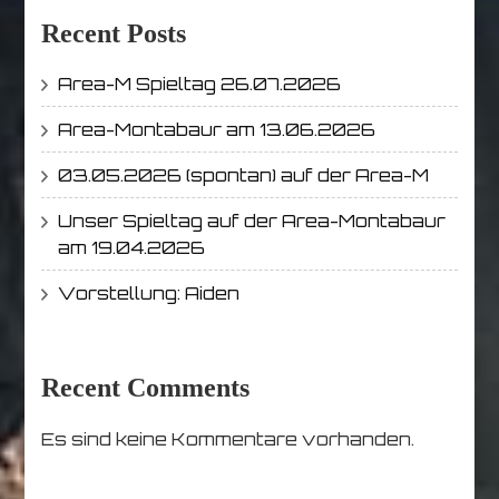
Recent Posts
Area-M Spieltag 26.07.2026
Area-Montabaur am 13.06.2026
03.05.2026 (spontan) auf der Area-M
Unser Spieltag auf der Area-Montabaur
am 19.04.2026
Vorstellung: Aiden
Recent Comments
Es sind keine Kommentare vorhanden.