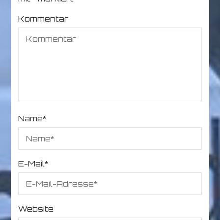
Kommentar
Name
*
E-Mail
*
Website