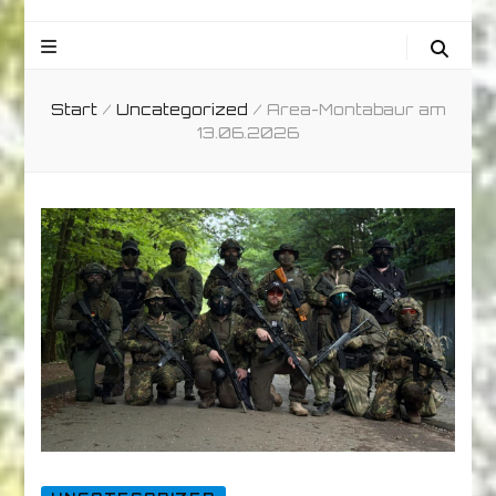
Start
/
Uncategorized
/
Area-Montabaur am
13.06.2026