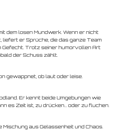
 mit dem losen Mundwerk. Wenn er nicht
, liefert er Sprüche, die das ganze Team
m Gefecht. Trotz seiner humorvollen Art
sobald der Schuss zählt.
on gewappnet, ob laut oder leise.
dland. Er kennt beide Umgebungen wie
 es Zeit ist, zu drücken… oder zu fluchen.
ekte Mischung aus Gelassenheit und Chaos.