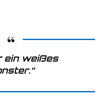
r ein weißes
nster.“