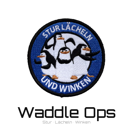
Waddle Ops
Stur • Lächeln • Winken