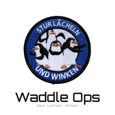
Waddle Ops
Stur • Lächeln • Winken