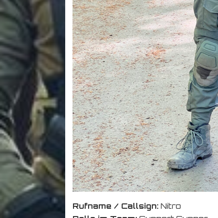
Rufname / Callsign:
Nitro