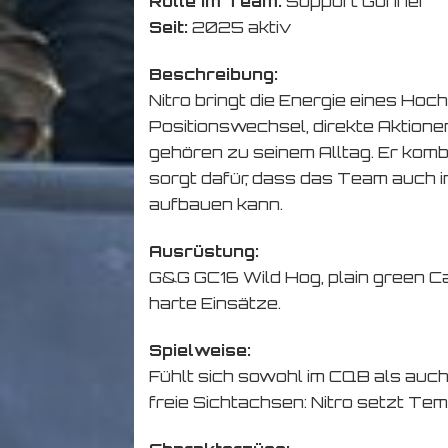
Rolle im Team:
Support Gunner
Seit:
2025 aktiv
Beschreibung:
Nitro bringt die Energie eines Hoc
Positionswechsel, direkte Aktio
gehören zu seinem Alltag. Er komb
sorgt dafür, dass das Team auch 
aufbauen kann.
Ausrüstung:
G&G GC16 Wild Hog, plain green Ca
harte Einsätze.
Spielweise:
Fühlt sich sowohl im CQB als auc
freie Sichtachsen: Nitro setzt Tem